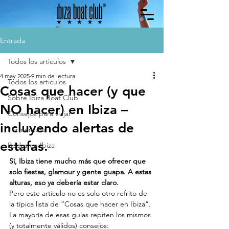
Entrada
Todos los articulos
4 may 2025
9 min de lectura
Todos los articulos
Cosas que hacer (y que
Sobre Ibiza Boat Club
NO hacer) en Ibiza –
Consejos para viajar
incluyendo alertas de
Formentera
estafas.
Bodas en Ibiza
Sí, Ibiza tiene mucho más que ofrecer que 
solo fiestas, glamour y gente guapa. A estas 
alturas, eso ya debería estar claro.
Pero este artículo no es solo otro refrito de 
la típica lista de “Cosas que hacer en Ibiza”. 
La mayoría de esas guías repiten los mismos 
(y totalmente válidos) consejos: